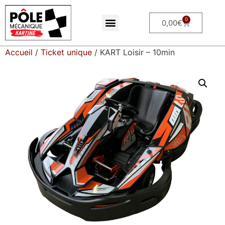
0
0,00
€
Accueil
/
Ticket unique
/ KART Loisir – 10min